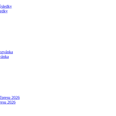
ledky
zvánka
presu 2026