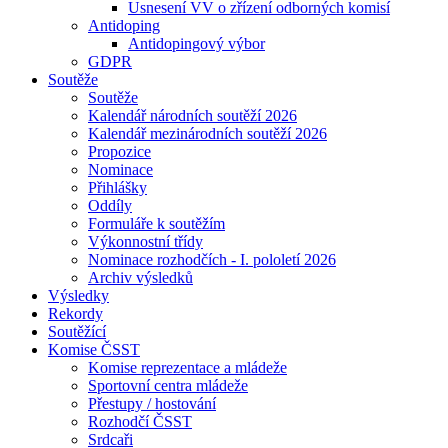
Usnesení VV o zřízení odborných komisí
Antidoping
Antidopingový výbor
GDPR
Soutěže
Soutěže
Kalendář národních soutěží 2026
Kalendář mezinárodních soutěží 2026
Propozice
Nominace
Přihlášky
Oddíly
Formuláře k soutěžím
Výkonnostní třídy
Nominace rozhodčích - I. pololetí 2026
Archiv výsledků
Výsledky
Rekordy
Soutěžící
Komise ČSST
Komise reprezentace a mládeže
Sportovní centra mládeže
Přestupy / hostování
Rozhodčí ČSST
Srdcaři