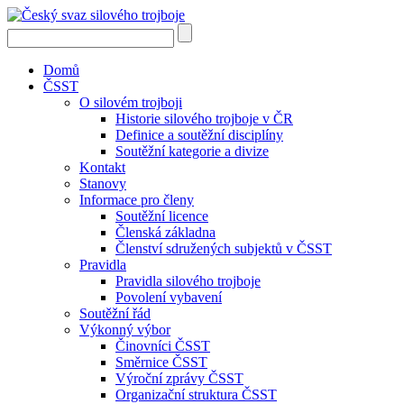
Domů
ČSST
O silovém trojboji
Historie silového trojboje v ČR
Definice a soutěžní disciplíny
Soutěžní kategorie a divize
Kontakt
Stanovy
Informace pro členy
Soutěžní licence
Členská základna
Členství sdružených subjektů v ČSST
Pravidla
Pravidla silového trojboje
Povolení vybavení
Soutěžní řád
Výkonný výbor
Činovníci ČSST
Směrnice ČSST
Výroční zprávy ČSST
Organizační struktura ČSST