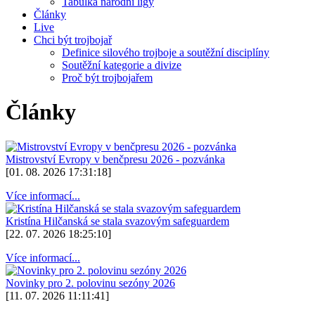
Tabulka národní ligy
Články
Live
Chci být trojbojař
Definice silového trojboje a soutěžní disciplíny
Soutěžní kategorie a divize
Proč být trojbojařem
Články
Mistrovství Evropy v benčpresu 2026 - pozvánka
[01. 08. 2026 17:31:18]
Více informací...
Kristína Hilčanská se stala svazovým safeguardem
[22. 07. 2026 18:25:10]
Více informací...
Novinky pro 2. polovinu sezóny 2026
[11. 07. 2026 11:11:41]