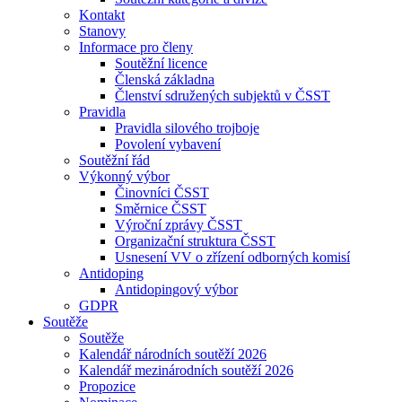
Kontakt
Stanovy
Informace pro členy
Soutěžní licence
Členská základna
Členství sdružených subjektů v ČSST
Pravidla
Pravidla silového trojboje
Povolení vybavení
Soutěžní řád
Výkonný výbor
Činovníci ČSST
Směrnice ČSST
Výroční zprávy ČSST
Organizační struktura ČSST
Usnesení VV o zřízení odborných komisí
Antidoping
Antidopingový výbor
GDPR
Soutěže
Soutěže
Kalendář národních soutěží 2026
Kalendář mezinárodních soutěží 2026
Propozice