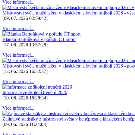
Více informací...
Mistrovství světa mužů a žen v klasickém silovém trojboji 2026 - výs
[09. 07. 2026 02:59:42]
Více informací...
Blanka Bartoňková v pořadu ČT sport
[17. 06. 2026 13:57:28]
Více informací...
Mistrovství světa mužů a žen v klasickém silovém trojboji 2026 - po
[12. 06. 2026 16:32:37]
Více informací...
Informace ze školení trenérů 2026
[10. 06. 2026 16:28:34]
Více informací...
Zajímavé statistiky z mistrovství světa v benčpresu a klasickém benč
[09. 06. 2026 11:24:03]
Více informací...