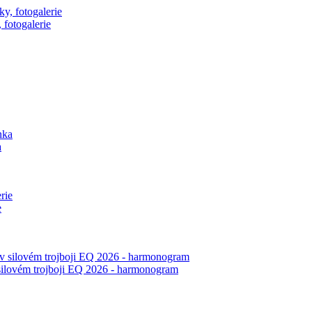
 fotogalerie
a
e
 silovém trojboji EQ 2026 - harmonogram