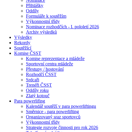
Nominace
Přihlášky
Oddíly
Formuláře k soutěžím
Výkonnostní třídy
Nominace rozhodčích - I. pololetí 2026
Archiv výsledků
Výsledky
Rekordy
Soutěžící
Komise ČSST
Komise reprezentace a mládeže
Sportovní centra mládeže
Přestupy / hostování
Rozhodčí ČSST
Srdcaři
Trenéři ČSST
Oddíly roku
Zlatý kotouč
Para powerlifing
Kalendář soutěží v para powerliftingu
Směrnice - para powerlifting
Organizovaný sraz sportovců
Výkonnostní třídy
Strategie rozvoje činnosti pro rok 2026