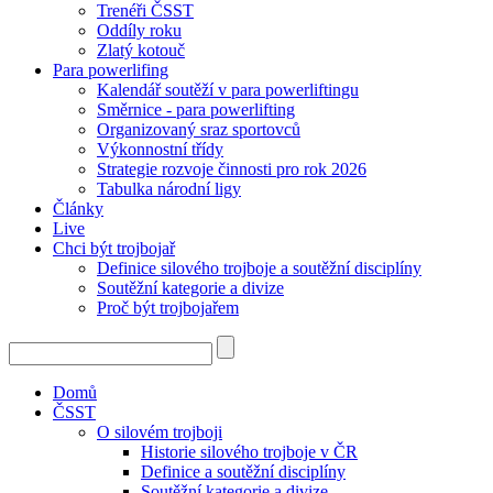
Trenéři ČSST
Oddíly roku
Zlatý kotouč
Para powerlifing
Kalendář soutěží v para powerliftingu
Směrnice - para powerlifting
Organizovaný sraz sportovců
Výkonnostní třídy
Strategie rozvoje činnosti pro rok 2026
Tabulka národní ligy
Články
Live
Chci být trojbojař
Definice silového trojboje a soutěžní disciplíny
Soutěžní kategorie a divize
Proč být trojbojařem
Domů
ČSST
O silovém trojboji
Historie silového trojboje v ČR
Definice a soutěžní disciplíny
Soutěžní kategorie a divize